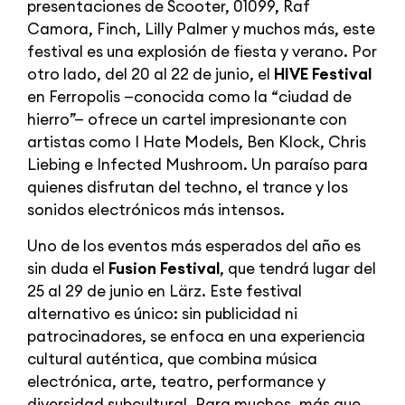
presentaciones de Scooter, 01099, Raf
Camora, Finch, Lilly Palmer y muchos más, este
festival es una explosión de fiesta y verano. Por
otro lado, del 20 al 22 de junio, el
HIVE Festival
en Ferropolis —conocida como la “ciudad de
hierro”— ofrece un cartel impresionante con
artistas como I Hate Models, Ben Klock, Chris
Liebing e Infected Mushroom. Un paraíso para
quienes disfrutan del techno, el trance y los
sonidos electrónicos más intensos.
Uno de los eventos más esperados del año es
sin duda el
Fusion Festival
, que tendrá lugar del
25 al 29 de junio en Lärz. Este festival
alternativo es único: sin publicidad ni
patrocinadores, se enfoca en una experiencia
cultural auténtica, que combina música
electrónica, arte, teatro, performance y
diversidad subcultural. Para muchos, más que