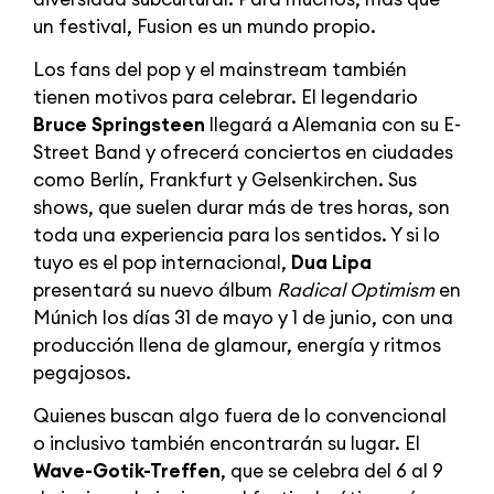
un festival, Fusion es un mundo propio.
Los fans del pop y el mainstream también
tienen motivos para celebrar. El legendario
Bruce Springsteen
llegará a Alemania con su E-
Street Band y ofrecerá conciertos en ciudades
como Berlín, Frankfurt y Gelsenkirchen. Sus
shows, que suelen durar más de tres horas, son
toda una experiencia para los sentidos. Y si lo
tuyo es el pop internacional,
Dua Lipa
presentará su nuevo álbum
Radical Optimism
en
Múnich los días 31 de mayo y 1 de junio, con una
producción llena de glamour, energía y ritmos
pegajosos.
Quienes buscan algo fuera de lo convencional
o inclusivo también encontrarán su lugar. El
Wave-Gotik-Treffen
, que se celebra del 6 al 9