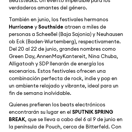
Beatsteaks. Un evento imperdible para los
verdaderos amantes del género.
También en junio, los festivales hermanos
Hurricane
y
Southside
atraen a miles de
personas a Scheeßel (Baja Sajonia) y Neuhausen
ob Eck (Baden-Wurtemberg), respectivamente.
Del 20 al 22 de junio, grandes nombres como
Green Day, AnnenMayKantereit, Nina Chuba,
Alligatoah y SDP llenarán de energía los
escenarios. Estos festivales ofrecen una
combinación perfecta de rock, indie y pop en
un ambiente relajado y vibrante, ideal para un
fin de semana inolvidable.
Quienes prefieren los beats electrónicos
encontrarán su lugar en el
SPUTNIK SPRING
BREAK
, que se lleva a cabo del 6 al 9 de junio en
la península de Pouch, cerca de Bitterfeld. Con