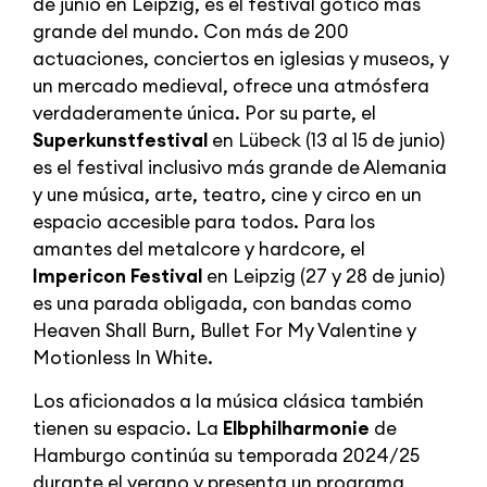
de junio en Leipzig, es el festival gótico más
grande del mundo. Con más de 200
actuaciones, conciertos en iglesias y museos, y
un mercado medieval, ofrece una atmósfera
verdaderamente única. Por su parte, el
Superkunstfestival
en Lübeck (13 al 15 de junio)
es el festival inclusivo más grande de Alemania
y une música, arte, teatro, cine y circo en un
espacio accesible para todos. Para los
amantes del metalcore y hardcore, el
Impericon Festival
en Leipzig (27 y 28 de junio)
es una parada obligada, con bandas como
Heaven Shall Burn, Bullet For My Valentine y
Motionless In White.
Los aficionados a la música clásica también
tienen su espacio. La
Elbphilharmonie
de
Hamburgo continúa su temporada 2024/25
durante el verano y presenta un programa