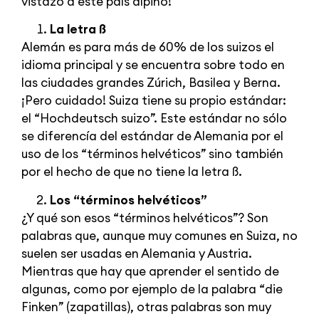
vistazo a este país alpino!
La letra ß
Alemán es para más de 60% de los suizos el
idioma principal y se encuentra sobre todo en
las ciudades grandes Zúrich, Basilea y Berna.
¡Pero cuidado! Suiza tiene su propio estándar:
el “Hochdeutsch suizo”. Este estándar no sólo
se diferencía del estándar de Alemania por el
uso de los “términos helvéticos” sino también
por el hecho de que no tiene la letra ß.
Los “términos helvéticos”
¿Y qué son esos “términos helvéticos”? Son
palabras que, aunque muy comunes en Suiza, no
suelen ser usadas en Alemania y Austria.
Mientras que hay que aprender el sentido de
algunas, como por ejemplo de la palabra “die
Finken” (zapatillas), otras palabras son muy