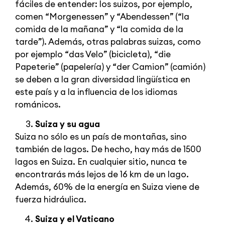
fáciles de entender: los suizos, por ejemplo,
comen “Morgenessen” y “Abendessen” (“la
comida de la mañana” y “la comida de la
tarde”). Además, otras palabras suizas, como
por ejemplo “das Velo” (bicicleta), “die
Papeterie” (papelería) y “der Camion” (camión)
se deben a la gran diversidad lingüística en
este país y a la influencia de los idiomas
románicos.
Suiza y su agua
Suiza no sólo es un país de montañas, sino
también de lagos. De hecho, hay más de 1500
lagos en Suiza. En cualquier sitio, nunca te
encontrarás más lejos de 16 km de un lago.
Además, 60% de la energía en Suiza viene de
fuerza hidráulica.
Suiza y el Vaticano