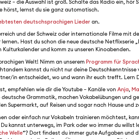
weiz – die Auswahl ist groß. Schalte das Radio ein, hör 
e hörst, lernst du sie ganz automatisch.
iebtesten deutschsprachigen Lieder
an.
erreich und der Schweiz oder internationale Filme mit d
 lernen. Hast du schon die neue deutsche Netflixserie „
ren Kulturkalender und komm zu unseren Kinoabenden.
chsprachigen Welt! Nimm an unserem
Programm für Spra
htandem kannst du nicht nur deine Deutschkenntnisse 
er/in entscheidet, wo und wann ihr euch trefft. Lern 
ast, empfehlen wie dir die Youtube – Kanäle von
Anja
,
Ma
die deutsche Grammatik, machen Vokabelübungen und geb
en Supermarkt, auf Reisen und sogar nach Hause und zei
n oder einfach nur Vokabeln trainieren möchtest, kan
 Du kannst unterwegs, im Park oder wo immer du willst l
che Welle
“? Dort findest du immer gute Aufgaben und d