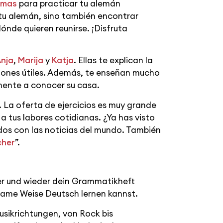
omas
para practicar tu alemán
 tu alemán, sino también encontrar
ónde quieren reunirse. ¡Disfruta
nja
,
Marija
y
Katja
. Ellas te explican la
iones útiles. Además, te enseñan mucho
ente a conocer su casa.
ea. La oferta de ejercicios es muy grande
a tus labores cotidianas. ¿Ya has visto
dos con las noticias del mundo. También
cher
”.
er und wieder dein Grammatikheft
tsame Weise Deutsch lernen kannst.
usikrichtungen, von Rock bis