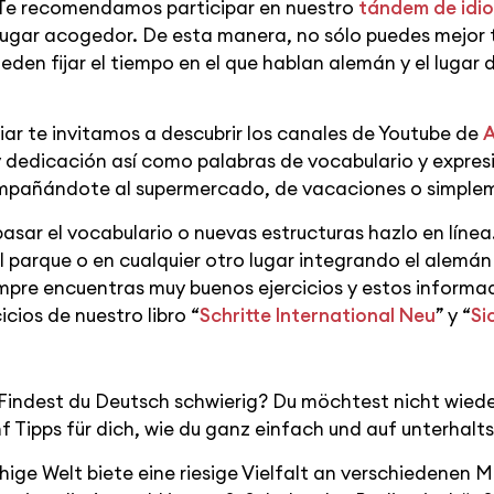
 Te recomendamos participar en nuestro
tándem de idi
 lugar acogedor. De esta manera, no sólo puedes mejor
den fijar el tiempo en el que hablan alemán y el lugar d
iar te invitamos a descubrir los canales de Youtube de
A
dedicación así como palabras de vocabulario y expres
mpañándote al supermercado, de vacaciones o simplem
 repasar el vocabulario o nuevas estructuras hazlo en lín
l parque o en cualquier otro lugar integrando el alemán 
empre encuentras muy buenos ejercicios y estos informa
icios de nuestro libro “
Schritte International Neu
” y “
Si
Findest du Deutsch schwierig? Du möchtest nicht wied
nf Tipps für dich, wie du ganz einfach und auf unterhal
ige Welt biete eine riesige Vielfalt an verschiedenen M