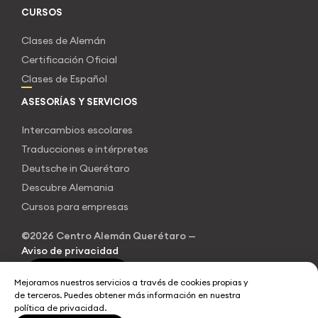
CURSOS
Clases de Alemán
Certificación Oficial
Clases de Español
ASESORÍAS Y SERVICIOS
Intercambios escolares
Traducciones e intérpretes
Deutsche in Querétaro
Descubre Alemania
Cursos para empresas
©2026 Centro Alemán Querétaro —
Aviso de privacidad
Escríbenos
Mejoramos nuestros servicios a través de cookies propias y
de terceros. Puedes obtener más información en nuestra
política de privacidad.