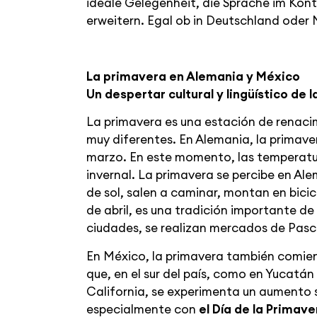
ideale Gelegenheit, die Sprache im Kont
erweitern. Egal ob in Deutschland oder Me
La primavera en Alemania y México
Un despertar cultural y lingüístico de 
La primavera es una estación de renac
muy diferentes. En Alemania, la primave
marzo. En este momento, las temperatura
invernal. La primavera se percibe en Al
de sol, salen a caminar, montan en bicicl
de abril, es una tradición importante de
ciudades, se realizan mercados de Pascu
En México, la primavera también comien
que, en el sur del país, como en Yucatán
California, se experimenta un aumento s
especialmente con
el
Día de la Primave