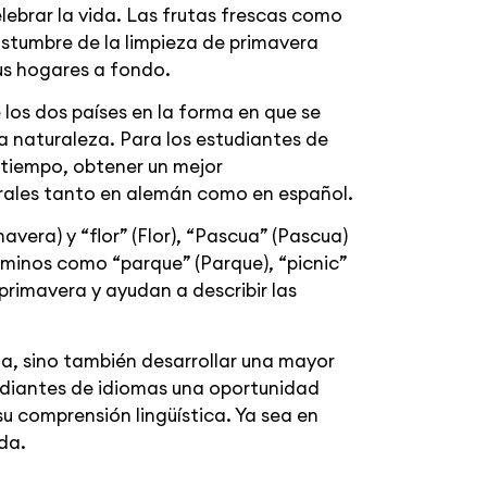
lebrar la vida. Las frutas frescas como
ostumbre de la limpieza de primavera
us hogares a fondo.
 los dos países en la forma en que se
la naturaleza. Para los estudiantes de
 tiempo, obtener un mejor
verales tanto en alemán como en español.
vera) y “flor” (Flor), “Pascua” (Pascua)
érminos como “parque” (Parque), “picnic”
 primavera y ayudan a describir las
ma, sino también desarrollar una mayor
tudiantes de idiomas una oportunidad
su comprensión lingüística. Ya sea en
da.