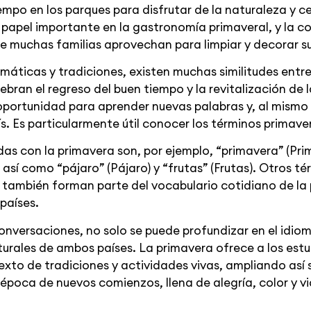
mpo en los parques para disfrutar de la naturaleza y ce
n papel importante en la gastronomía primaveral, y la c
 muchas familias aprovechan para limpiar y decorar s
imáticas y tradiciones, existen muchas similitudes entre
ebran el regreso del buen tiempo y la revitalización de 
 oportunidad para aprender nuevas palabras y, al mismo
s. Es particularmente útil conocer los términos prima
as con la primavera son, por ejemplo, “primavera” (Prima
así como “pájaro” (Pájaro) y “frutas” (Frutas). Otros t
via) también forman parte del vocabulario cotidiano de la
países.
conversaciones, no solo se puede profundizar en el idio
turales de ambos países. La primavera ofrece a los es
exto de tradiciones y actividades vivas, ampliando así 
época de nuevos comienzos, llena de alegría, color y vi