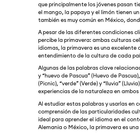
que principalmente los jóvenes pasan tie
el mango, la papaya y el limón tienen u
también es muy común en México, donde
A pesar de las diferentes condiciones cl
percibe la primavera: ambas culturas cel
idiomas, la primavera es una excelente
entendimiento de la cultura de cada paí
Algunas de las palabras clave relacionad
y “huevo de Pascua” (Huevo de Pascua), 
(Picnic), “verde” (Verde) y “lluvia” (Llu
experiencias de la naturaleza en ambos 
Al estudiar estas palabras y usarlas en 
comprensión de las particularidades cul
ideal para aprender el idioma en el cont
Alemania o México, la primavera es una 