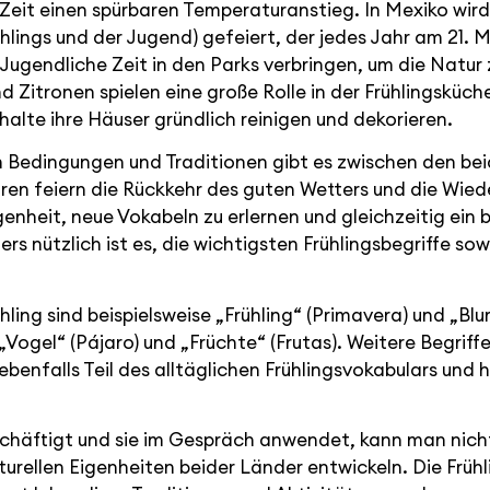
r Zeit einen spürbaren Temperaturanstieg. In Mexiko wir
hlings und der Jugend) gefeiert, der jedes Jahr am 21. Mä
Jugendliche Zeit in den Parks verbringen, um die Natur 
Zitronen spielen eine große Rolle in der Frühlingsküche,
halte ihre Häuser gründlich reinigen und dekorieren.
n Bedingungen und Traditionen gibt es zwischen den beid
en feiern die Rückkehr des guten Wetters und die Wied
genheit, neue Vokabeln zu erlernen und gleichzeitig ein b
rs nützlich ist es, die wichtigsten Frühlingsbegriffe s
ing sind beispielsweise „Frühling“ (Primavera) und „Blu
ogel“ (Pájaro) und „Früchte“ (Frutas). Weitere Begriffe 
ebenfalls Teil des alltäglichen Frühlingsvokabulars und 
chäftigt und sie im Gespräch anwendet, kann man nicht
lturellen Eigenheiten beider Länder entwickeln. Die Früh