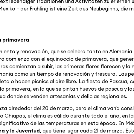
ext lebendiger Traditionen und Aktivitäten zu erlernen
xiko – der Frühling ist eine Zeit des Neubeginns, die mi
la primavera
imiento y renovación, que se celebra tanto en Alemani
ra comienza con el equinoccio de primavera, que genera
s comienzan a subir, las primeras flores florecen y la 
emania como un tiempo de renovación y frescura. Las pe
eta o hacen picnics al aire libre. La fiesta de Pascua, 
 la primavera, en la que se pintan huevos de pascua y la
a donde se venden artesanías y delicias regionales.
za alrededor del 20 de marzo, pero el clima varía cons
 o Chiapas, el clima es cálido durante todo el año, en l
ignificativo de las temperaturas en esta época. En Méx
ra y la Juventud
, que tiene lugar cada 21 de marzo. Este